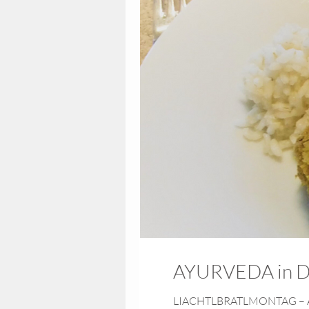
AYURVEDA in Dir
LIACHTLBRATLMONTAG – Ayurved