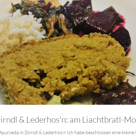
ndl & Lederhos'n: am Liachtbratl-Mo
a in Dirndl & Lederhos‘n Ich habe beschlossen eine kleine Initia