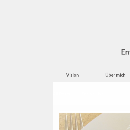
En
Vision
Über mich
All Posts
Sattva Live