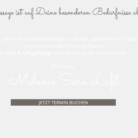
age ist auf Deine besonderen Bedürfnisse a
 deine Ayurveda-Massage in deiner gewohnten Umge
und ohne zusätzlichen Aufwand
In
Linz & Umgebung
komme ich zu dir nach Hause.
With Bliss,
Melanie Sara Laßl
JETZT TERMIN BUCHEN