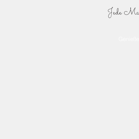
Jede Mass
Genieße