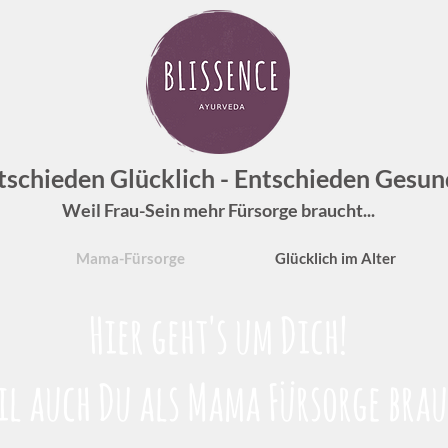
tschieden Glücklich - Entschieden Gesun
Weil Frau-Sein mehr Fürsorge braucht...
Mama-Fürsorge
Glücklich im Alter
Hier geht's um Dich!
eil auch Du als Mama Fürsorge brau