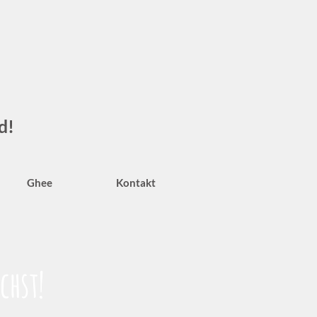
d!
Ghee
Kontakt
chst!