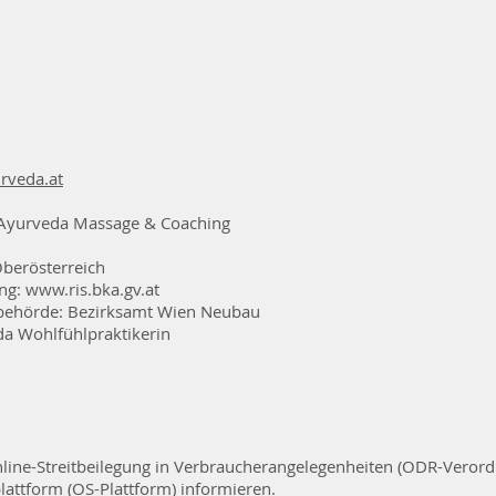
rveda.at
Ayurveda Massage & Coaching
Oberösterreich
g: www.ris.bka.gv.at
behörde: Bezirksamt Wien Neubau
a Wohlfühlpraktikerin
ne-Streitbeilegung in Verbraucherangelegenheiten (ODR-Verord
lattform (OS-Plattform) informieren.