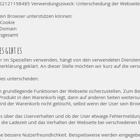
52121198485 Verwendungszweck: Unterscheidung der Webseite
 ein Browser unterstützen können:
 Cookie
 Domain
nsgesamt
s gibt es
ir im Speziellen verwenden, hängt von den verwendeten Diensten
erklärung geklärt. An dieser Stelle möchten wir kurz auf die ve
es unterscheiden:
m grundlegende Funktionen der Webseite sicherzustellen. Zum Bei
Produkt in den Warenkorb legt, dann auf anderen Seiten weitersur
ird der Warenkorb nicht gelöscht, selbst wenn der User sein Brow
os über das Userverhalten und ob der User etwaige Fehlermel
h die Ladezeit und das Verhalten der Webseite bei verschiedene
ne bessere Nutzerfreundlichkeit. Beispielsweise werden eingegeb