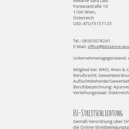
Melanie Sara Laßl
Fontanastraße 10
1100 Wien,
Österreich
UID: ATU75157125
Tel.: 06503078241
E-Mail:
office@blissence-ayu
Unternehmensgegenstand: 
Mitglied bei: WKO, Wien & 
Berufsrecht: Gewerbeordnun
Aufsichtsbehörde/Gewerbe
Berufsbezeichnung: Ayurved
Verleihungsstaat: Österreich
EU-Streitschlichtung
Gemäß Verordnung über Onli
die Online-Streitbeilegungsp