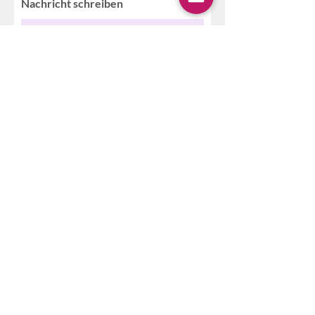
Nachricht schreiben
Geburtstag
Ich habe die
Datenschutzerklärung zur
Kenntnis genommen.
Ich möchte den Newsletter
abonnieren.
Absenden
Melanie Sara Lassl
Blissence
Ayurveda
Linz . Wien