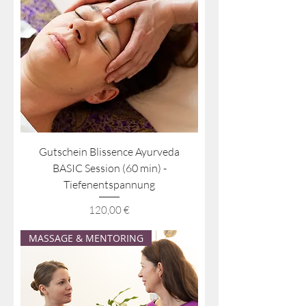
Gutschein Blissence Ayurveda
BASIC Session (60 min) -
Tiefenentspannung
Preis
120,00 €
MASSAGE & MENTORING