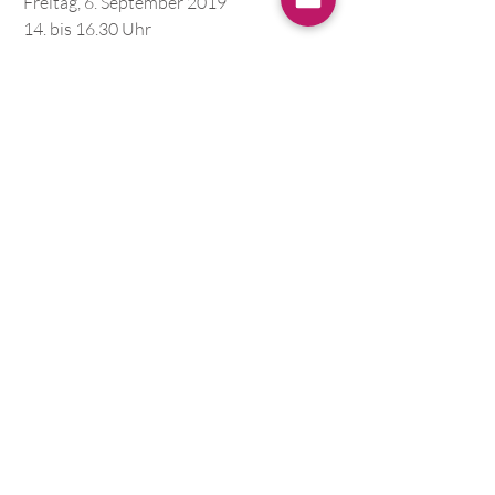
 Freitag, 6. September 2019
 14. bis 16.30 Uhr
 Dein Beitrag: € 55 & deine Zeit
Ort: Active City, Wienerstr. 5, 3500 
Krems an der Donau
Info & Anmeldung:
office@blissence-ayurveda.at
Aktuelle Beiträge
Alle ansehen